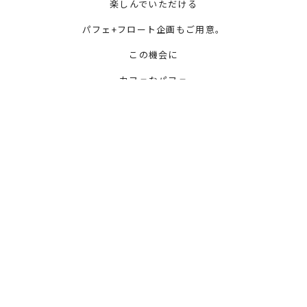
楽しんでいただける
パフェ+フロート企画もご用意。
この機会に
カフェなパフェ
そして
フロートを
お楽しみください。