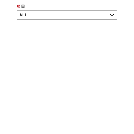
項目
ALL
発送と送料
会員登録
お支払い
不良品の返品･キャンセル
推奨環境
会社概要