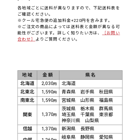
各地域ごとに送料が異なりますので、下記送料表を
ご確認ください。
※クール宅急便の追加料金+220円を含みます。
※ご注文の商品によっては送料表と金額が異なる可
能性がございます。詳しく知りたい方は、
［お問い
合わせ］
よりご質問ください。
地域
金額
県名
北海道
2,030
北海道
円
北東北
1,590
青森県
岩手県
秋田県
円
南東北
1,590
宮城県
山形県
福島県
円
茨城県
栃木県
群馬県
1,370
関東
埼玉県
千葉県
東京都
円
神奈川県
山梨県
信越
1,370
新潟県
長野県
円
岐阜県
静岡県
愛知県
中部
1,260