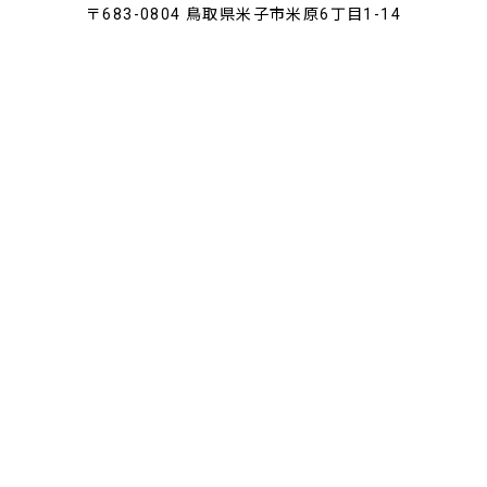
〒683-0804 鳥取県米子市米原6丁目1-14
TEL.0859-21-8700
わたしたちのこと
メニューのこと
お店のこと
オンラインストア
はじめての方へ
お問い合わせ
プライバシーポリシー
特定商取引法に基づく表記
© 2021 SMILE KITCHEN NonCafe